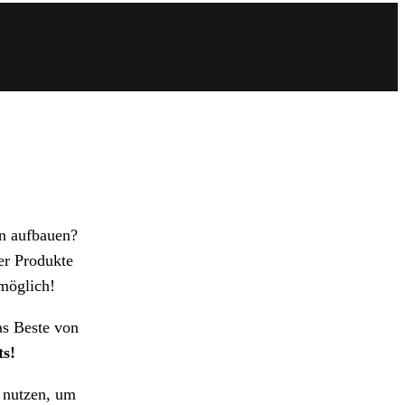
en aufbauen?
er Produkte
 möglich!
as Beste von
ts!
 nutzen, um