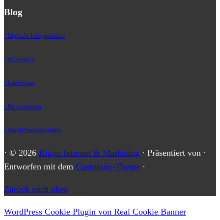
Blog
› Digitale Infoprodukte
› Allgemein
› Interviews
› Praxiswissen
› WordPress-Tutorials
·
© 2026
Kigoo Internet & Marketing
·
Präsentiert von
·
Entworfen mit dem
Customizr-Theme
·
Zurück nach oben
WordPress Cookie Plugin von Real Cookie Banner