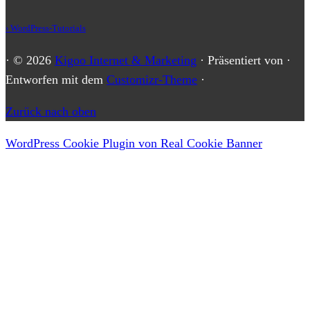
› WordPress-Tutorials
·
© 2026
Kigoo Internet & Marketing
·
Präsentiert von
·
Entworfen mit dem
Customizr-Theme
·
Zurück nach oben
WordPress Cookie Plugin von Real Cookie Banner