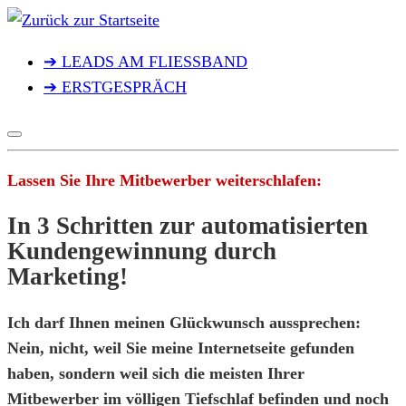
Zum
Inhalt
➔ LEADS AM FLIESSBAND
springen
➔ ERSTGESPRÄCH
Lassen Sie Ihre Mitbewerber weiterschlafen:
In 3 Schritten zur automatisierten
Kundengewinnung durch
Marketing!
Ich darf Ihnen meinen Glückwunsch aussprechen:
Nein, nicht, weil Sie meine Internetseite gefunden
haben, sondern weil sich die meisten Ihrer
Mitbewerber im völligen Tiefschlaf befinden und noch