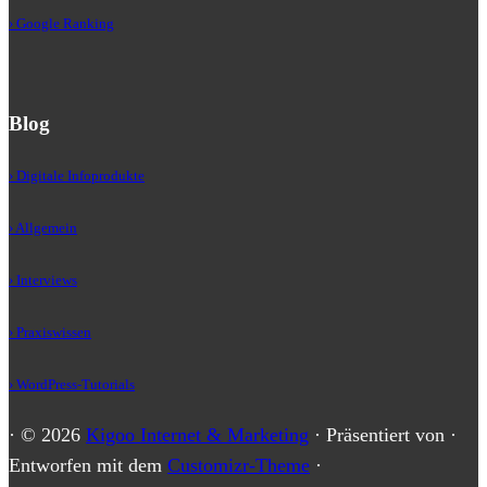
› Google Ranking
Blog
› Digitale Infoprodukte
› Allgemein
› Interviews
› Praxiswissen
› WordPress-Tutorials
·
© 2026
Kigoo Internet & Marketing
·
Präsentiert von
·
Entworfen mit dem
Customizr-Theme
·