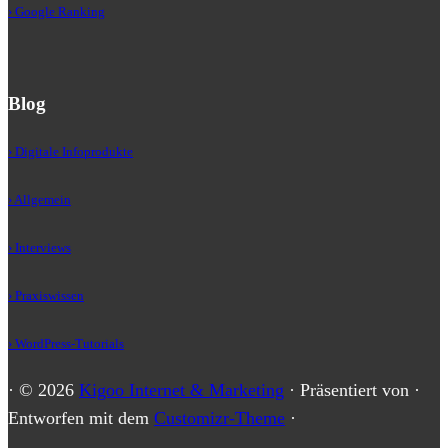
› Google Ranking
Blog
› Digitale Infoprodukte
› Allgemein
› Interviews
› Praxiswissen
› WordPress-Tutorials
·
© 2026
Kigoo Internet & Marketing
·
Präsentiert von
·
Entworfen mit dem
Customizr-Theme
·