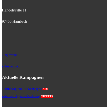
Händelstraße 11
97456 Hambach
› Impressum
› Datenschutz
Aktuelle Kampagnen
› Deine Digitale TV-Kampagne
NEU
› Vortrag: Digitales Marketing
TICKETS