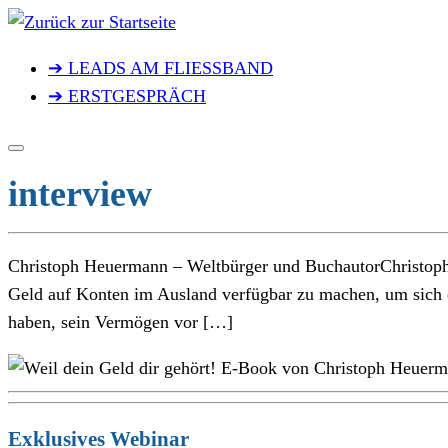
Zum
Inhalt
➔ LEADS AM FLIESSBAND
springen
➔ ERSTGESPRÄCH
interview
Christoph Heuermann – Weltbürger und BuchautorChristoph H
Geld auf Konten im Ausland verfügbar zu machen, um sich ei
haben, sein Vermögen vor […]
Exklusives Webinar