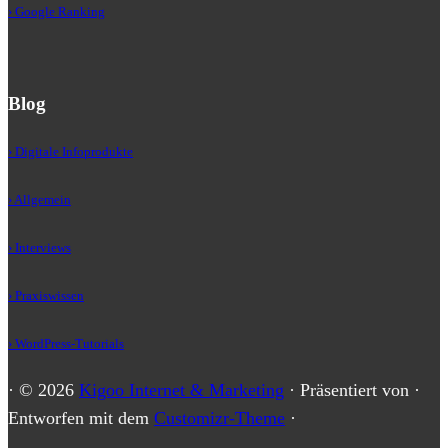
› Google Ranking
Blog
› Digitale Infoprodukte
› Allgemein
› Interviews
› Praxiswissen
› WordPress-Tutorials
·
© 2026
Kigoo Internet & Marketing
·
Präsentiert von
·
Entworfen mit dem
Customizr-Theme
·