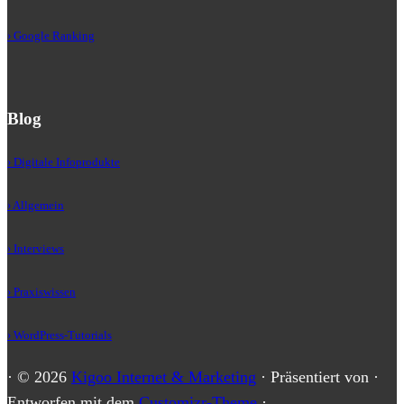
› Google Ranking
Blog
› Digitale Infoprodukte
› Allgemein
› Interviews
› Praxiswissen
› WordPress-Tutorials
·
© 2026
Kigoo Internet & Marketing
·
Präsentiert von
·
Entworfen mit dem
Customizr-Theme
·