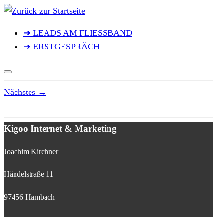
Zum
Inhalt
➔ LEADS AM FLIESSBAND
springen
➔ ERSTGESPRÄCH
Nächstes →
Kigoo Internet & Marketing
Joachim Kirchner
Händelstraße 11
97456 Hambach