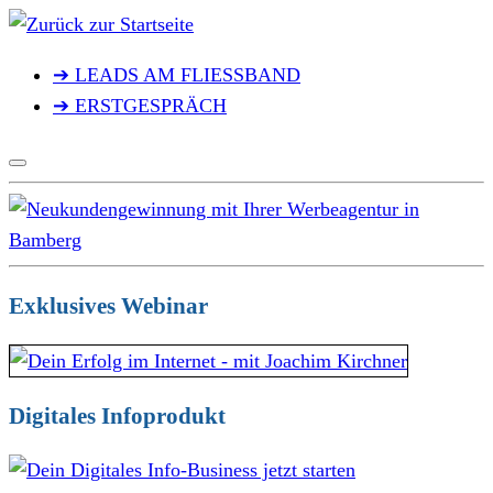
Zum
Inhalt
➔ LEADS AM FLIESSBAND
springen
➔ ERSTGESPRÄCH
Exklusives Webinar
Digitales Infoprodukt